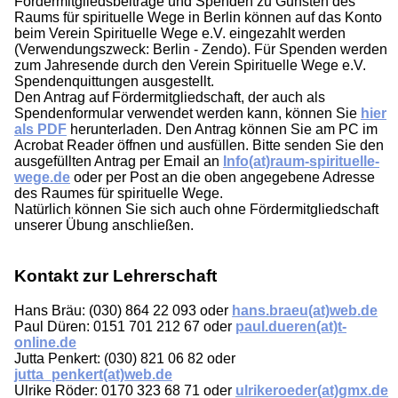
Fördermitgliedsbeiträge und Spenden zu Gunsten des
Raums für spirituelle Wege in Berlin können auf das Konto
beim Verein Spirituelle Wege e.V. eingezahlt werden
(Verwendungszweck: Berlin - Zendo). Für Spenden werden
zum Jahresende durch den Verein Spirituelle Wege e.V.
Spendenquittungen ausgestellt.
Den Antrag auf Fördermitgliedschaft, der auch als
Spendenformular verwendet werden kann, können Sie
hier
als PDF
herunterladen. Den Antrag können Sie am PC im
Acrobat Reader öffnen und ausfüllen. Bitte senden Sie den
ausgefüllten Antrag per Email an
Info(at)raum-spirituelle-
wege.de
oder per Post an die oben angegebene Adresse
des Raumes für spirituelle Wege.
Natürlich können Sie sich auch ohne Fördermitgliedschaft
unserer Übung anschließen.
Kontakt zur Lehrerschaft
Hans Bräu: (030) 864 22 093 oder
hans.braeu(at)web.de
Paul Düren: 0151 701 212 67 oder
paul.dueren(at)t-
online.de
Jutta Penkert: (030) 821 06 82 oder
jutta_penkert(at)web.de
Ulrike Röder: 0170 323 68 71 oder
ulrikeroeder(at)gmx.de